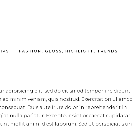
TIPS
FASHION
,
GLOSS
,
HIGHLIGHT
,
TRENDS
r adipisicing elit, sed do eiusmod tempor incididunt 
m ad minim veniam, quis nostrud. Exercitation ullamc
consequat. Duis aute irure dolor in reprehenderit in
ugiat nulla pariatur. Excepteur sint occaecat cupidata
erunt mollit anim id est laborum. Sed ut perspiciatis u