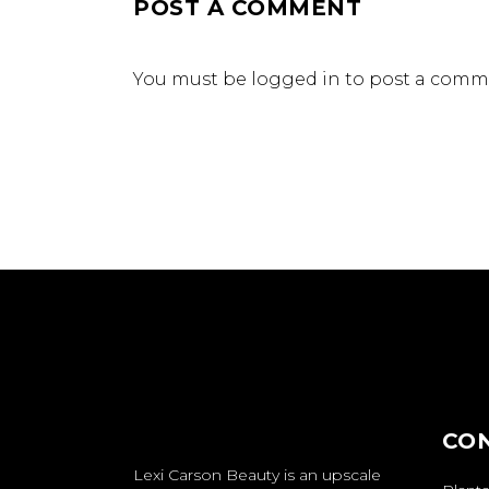
POST A COMMENT
You must be
logged in
to post a comm
CO
Lexi Carson Beauty is an upscale