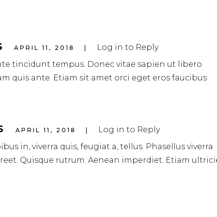
S
Log in to Reply
APRIL 11, 2018
te tincidunt tempus. Donec vitae sapien ut libero
am quis ante. Etiam sit amet orci eget eros faucibus
S
Log in to Reply
APRIL 11, 2018
s in, viverra quis, feugiat a, tellus. Phasellus viverra
oreet. Quisque rutrum. Aenean imperdiet. Etiam ultrici